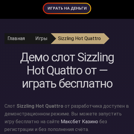
ИГРАТЬ НА ДЕНЬГИ
Главная
Игры
Sizzling Hot Quattro
Демо слот Sizzling
Hot Quattro от —
играть бесплатно
Слот
Sizzling Hot Quattro
от разработчика
доступен в
демонстрационном режиме. Вы можете запустить
игру бесплатно на сайте
Максбет Казино
без
регистрации и без пополнения счёта.