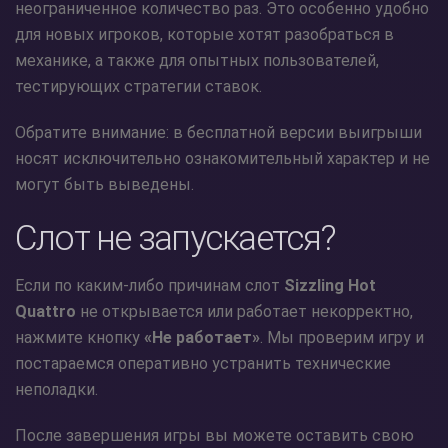
неограниченное количество раз. Это особенно удобно
для новых игроков, которые хотят разобраться в
механике, а также для опытных пользователей,
тестирующих стратегии ставок.
Обратите внимание: в бесплатной версии выигрыши
носят исключительно ознакомительный характер и не
могут быть выведены.
Слот не запускается?
Если по каким-либо причинам слот
Sizzling Hot
Quattro
не открывается или работает некорректно,
нажмите кнопку
«Не работает»
. Мы проверим игру и
постараемся оперативно устранить технические
неполадки.
После завершения игры вы можете оставить свою