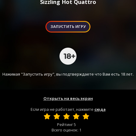
Sizzling Hot Quattro
ЗАПУСТИТЬ ИГРУ
Нажимая "Запустить игру", вы подтверждаете что Вам есть 18 лет.
Открыть на весь экран
Если игра не работает, нажмите
сюда
Рейтинг
5
Всего оценок:
1