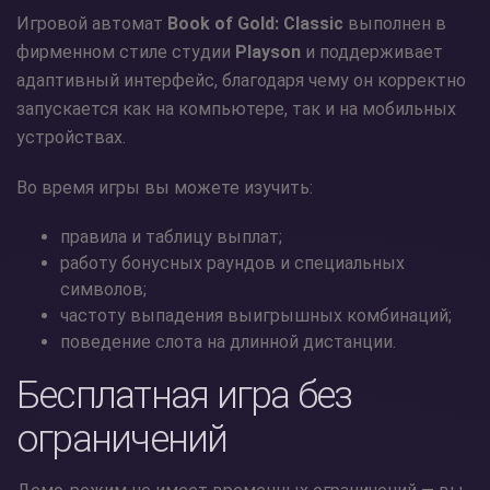
Игровой автомат
Book of Gold: Classic
выполнен в
фирменном стиле студии
Playson
и поддерживает
адаптивный интерфейс, благодаря чему он корректно
запускается как на компьютере, так и на мобильных
устройствах.
Во время игры вы можете изучить:
правила и таблицу выплат;
работу бонусных раундов и специальных
символов;
частоту выпадения выигрышных комбинаций;
поведение слота на длинной дистанции.
Бесплатная игра без
ограничений