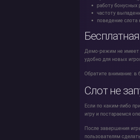
работу бонусных 
частоту выпаден
поведение слота 
Бесплатная
Демо-режим не имеет 
удобно для новых игро
Обратите внимание: в
Слот не зап
Если по каким-либо пр
игру и постараемся оп
После завершения игр
пользователям сделат