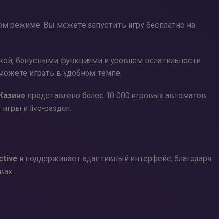
м режиме. Вы можете запустить игру бесплатно на
кой, бонусными функциями и уровнем волатильности.
можете играть в удобном темпе.
Казино
представлено более 10 000 игровых автоматов
гры и live-раздел.
ctive
и поддерживает адаптивный интерфейс, благодаря
вах.