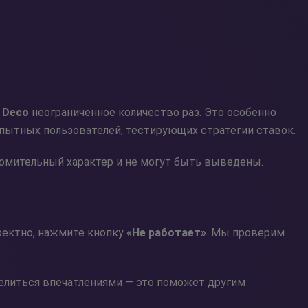
 Deco
неограниченное количество раз. Это особенно
 опытных пользователей, тестирующих стратегии ставок.
омительный характер и не могут быть выведены.
ректно, нажмите кнопку
«Не работает»
. Мы проверим
елиться впечатлениями — это поможет другим