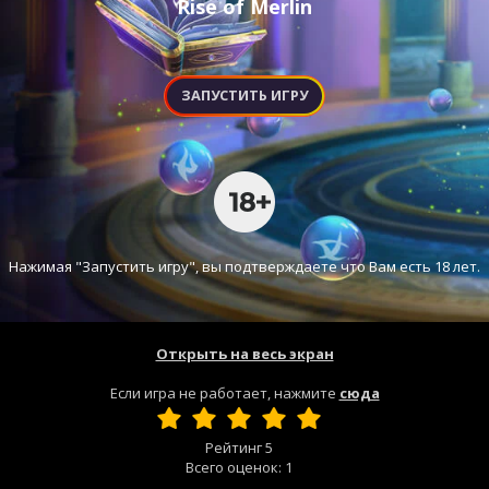
Rise of Merlin
ЗАПУСТИТЬ ИГРУ
Нажимая "Запустить игру", вы подтверждаете что Вам есть 18 лет.
Открыть на весь экран
Если игра не работает, нажмите
сюда
Рейтинг
5
Всего оценок:
1