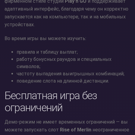
фирменном стиле студии
Play'n GO
и поддерживает
адаптивный интерфейс, благодаря чему он корректно
запускается как на компьютере, так и на мобильных
устройствах.
Во время игры вы можете изучить:
правила и таблицу выплат;
работу бонусных раундов и специальных
символов;
частоту выпадения выигрышных комбинаций;
поведение слота на длинной дистанции.
Бесплатная игра без
ограничений
Демо-режим не имеет временных ограничений — вы
можете запускать слот
Rise of Merlin
неограниченное