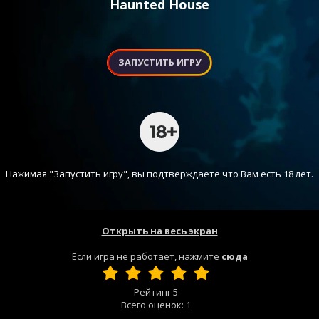
Haunted House
ЗАПУСТИТЬ ИГРУ
Нажимая "Запустить игру", вы подтверждаете что Вам есть 18 лет.
Открыть на весь экран
Если игра не работает, нажмите
сюда
Рейтинг
5
Всего оценок:
1