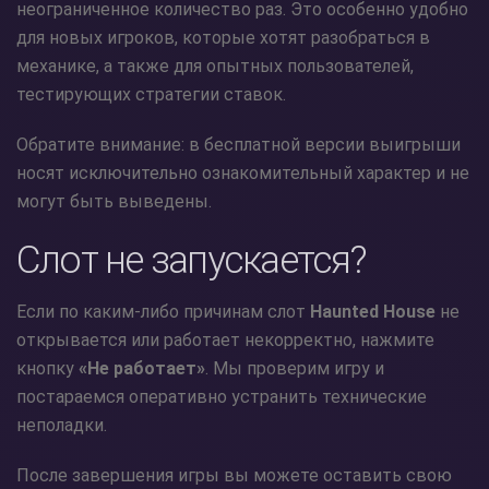
неограниченное количество раз. Это особенно удобно
для новых игроков, которые хотят разобраться в
механике, а также для опытных пользователей,
тестирующих стратегии ставок.
Обратите внимание: в бесплатной версии выигрыши
носят исключительно ознакомительный характер и не
могут быть выведены.
Слот не запускается?
Если по каким-либо причинам слот
Haunted House
не
открывается или работает некорректно, нажмите
кнопку
«Не работает»
. Мы проверим игру и
постараемся оперативно устранить технические
неполадки.
После завершения игры вы можете оставить свою