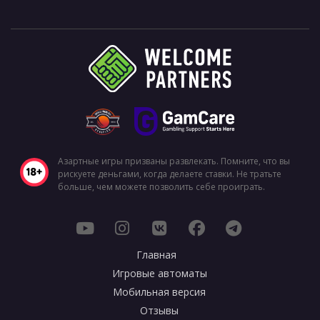
Азартные игры призваны развлекать. Помните, что вы
рискуете деньгами, когда делаете ставки. Не тратьте
больше, чем можете позволить себе проиграть.
Главная
Игровые автоматы
Мобильная версия
Отзывы