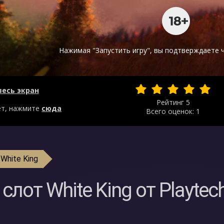
Нажимая "Запустить игру", вы подтверждаете ч
весь экран
Рейтинг
5
ет, нажмите
сюда
Всего оценок:
1
White King
слот White King от Playte