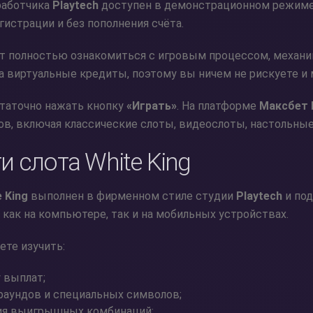
работчика
Playtech
доступен в демонстрационном режиме.
гистрации и без пополнения счёта.
т полностью ознакомиться с игровым процессом, механи
а виртуальные кредиты, поэтому вы ничем не рискуете и 
статочно нажать кнопку
«Играть»
. На платформе
Максбет 
в, включая классические слоты, видеослоты, настольные и
 слота White King
 King
выполнен в фирменном стиле студии
Playtech
и под
 как на компьютере, так и на мобильных устройствах.
те изучить:
у выплат;
раундов и специальных символов;
ия выигрышных комбинаций;