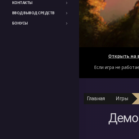
КОНТАКТЫ
ВВОД ВЫВОД СРЕДСТВ
БОНУСЫ
Открыть на 
Если игра не работа
Главная
Игры
Демо 