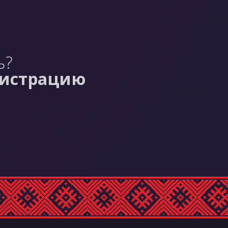
ь?
гистрацию