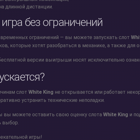
на длинной дистанции.
 игра без ограничений
временных ограничений — вы можете запускать слот
Whi
ков, которые хотят разобраться в механике, а также для
 бесплатной версии выигрыши носят исключительно ознак
ускается?
ичинам слот
White King
не открывается или работает неко
еративно устранить технические неполадки.
ы вы можете оставить свою оценку слота
White King
и по
ь выбор.
екательной игры!