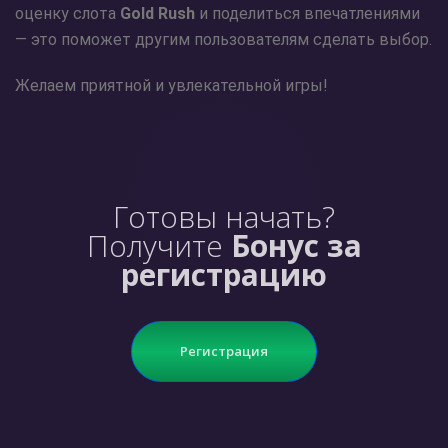
оценку слота
Gold Rush
и поделиться впечатлениями
— это поможет другим пользователям сделать выбор.
Желаем приятной и увлекательной игры!
Готовы начать?
Получите
Бонус за
регистрацию
Регистрация