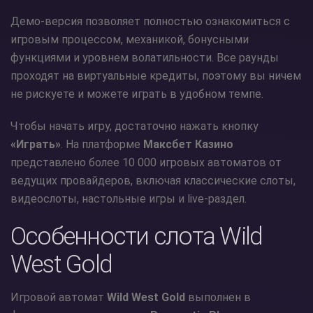
Демо-версия позволяет полностью ознакомиться с
игровым процессом, механикой, бонусными
функциями и уровнем волатильности. Все раунды
проходят на виртуальные кредиты, поэтому вы ничем
не рискуете и можете играть в удобном темпе.
Чтобы начать игру, достаточно нажать кнопку
«Играть»
. На платформе
Максбет Казино
представлено более 10 000 игровых автоматов от
ведущих провайдеров, включая классические слоты,
видеослоты, настольные игры и live-раздел.
Особенности слота Wild
West Gold
Игровой автомат
Wild West Gold
выполнен в