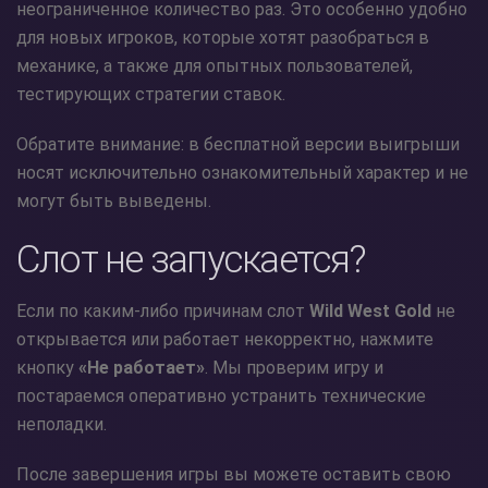
неограниченное количество раз. Это особенно удобно
для новых игроков, которые хотят разобраться в
механике, а также для опытных пользователей,
тестирующих стратегии ставок.
Обратите внимание: в бесплатной версии выигрыши
носят исключительно ознакомительный характер и не
могут быть выведены.
Слот не запускается?
Если по каким-либо причинам слот
Wild West Gold
не
открывается или работает некорректно, нажмите
кнопку
«Не работает»
. Мы проверим игру и
постараемся оперативно устранить технические
неполадки.
После завершения игры вы можете оставить свою