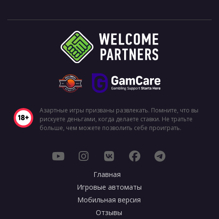
Азартные игры призваны развлекать. Помните, что вы
рискуете деньгами, когда делаете ставки. Не тратьте
больше, чем можете позволить себе проиграть.
Главная
Игровые автоматы
Мобильная версия
Отзывы