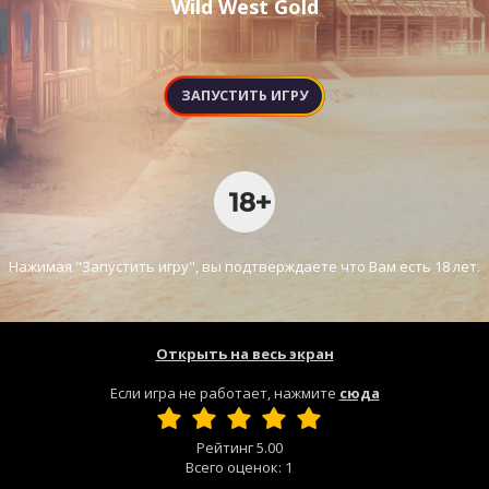
Wild West Gold
ЗАПУСТИТЬ ИГРУ
Нажимая "Запустить игру", вы подтверждаете что Вам есть 18 лет.
Открыть на весь экран
Если игра не работает, нажмите
сюда
Рейтинг
5.00
Всего оценок:
1