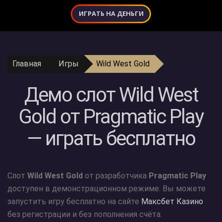
ИГРАТЬ НА ДЕНЬГИ
Главная
Игры
Wild West Gold
Демо слот Wild West
Gold от Pragmatic Play
— играть бесплатно
Слот
Wild West Gold
от разработчика
Pragmatic Play
доступен в демонстрационном режиме. Вы можете
запустить игру бесплатно на сайте
Максбет Казино
без регистрации и без пополнения счёта.