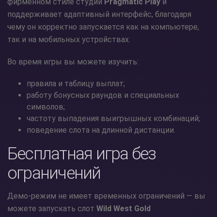
фирменном стиле студии
Pragmatic Play
и
поддерживает адаптивный интерфейс, благодаря
чему он корректно запускается как на компьютере,
так и на мобильных устройствах.
Во время игры вы можете изучить:
правила и таблицу выплат;
работу бонусных раундов и специальных
символов;
частоту выпадения выигрышных комбинаций;
поведение слота на длинной дистанции.
Бесплатная игра без
ограничений
Демо-режим не имеет временных ограничений — вы
можете запускать слот
Wild West Gold