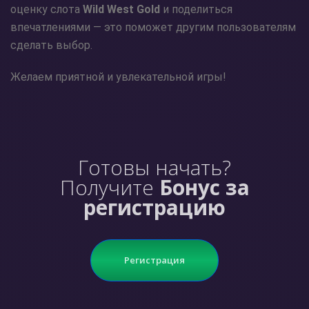
оценку слота
Wild West Gold
и поделиться
впечатлениями — это поможет другим пользователям
сделать выбор.
Желаем приятной и увлекательной игры!
Готовы начать?
Получите
Бонус за
регистрацию
Регистрация