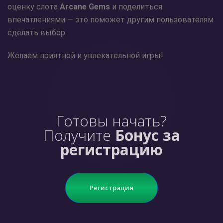
оценку слота
Arcane Gems
и поделиться
впечатлениями — это поможет другим пользователям
сделать выбор.
Желаем приятной и увлекательной игры!
Готовы начать?
Получите
Бонус за
регистрацию
Регистрация