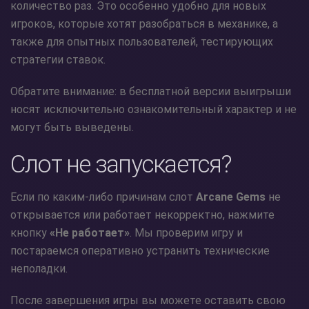
количество раз. Это особенно удобно для новых
игроков, которые хотят разобраться в механике, а
также для опытных пользователей, тестирующих
стратегии ставок.
Обратите внимание: в бесплатной версии выигрыши
носят исключительно ознакомительный характер и не
могут быть выведены.
Слот не запускается?
Если по каким-либо причинам слот
Arcane Gems
не
открывается или работает некорректно, нажмите
кнопку
«Не работает»
. Мы проверим игру и
постараемся оперативно устранить технические
неполадки.
После завершения игры вы можете оставить свою