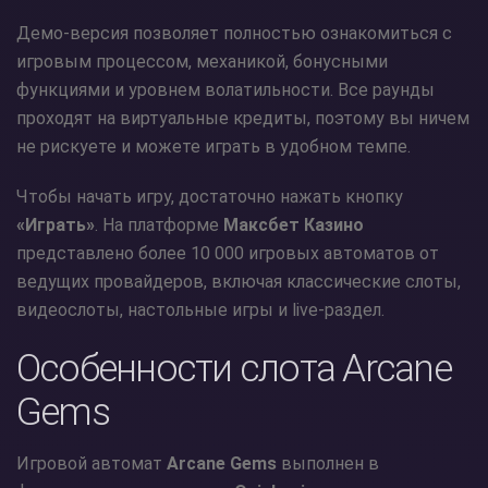
Демо-версия позволяет полностью ознакомиться с
игровым процессом, механикой, бонусными
функциями и уровнем волатильности. Все раунды
проходят на виртуальные кредиты, поэтому вы ничем
не рискуете и можете играть в удобном темпе.
Чтобы начать игру, достаточно нажать кнопку
«Играть»
. На платформе
Максбет Казино
представлено более 10 000 игровых автоматов от
ведущих провайдеров, включая классические слоты,
видеослоты, настольные игры и live-раздел.
Особенности слота Arcane
Gems
Игровой автомат
Arcane Gems
выполнен в