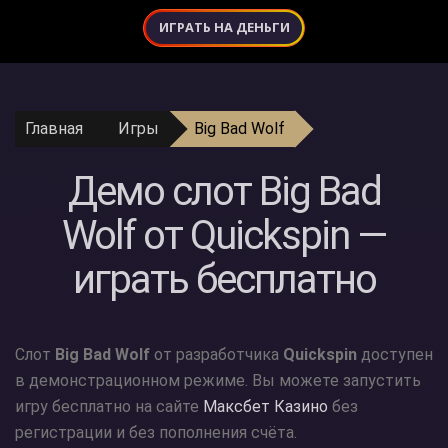
ИГРАТЬ НА ДЕНЬГИ
Главная
Игры
Big Bad Wolf
Демо слот Big Bad
Wolf от Quickspin —
играть бесплатно
Слот
Big Bad Wolf
от разработчика
Quickspin
доступен
в демонстрационном режиме. Вы можете запустить
игру бесплатно на сайте
Максбет Казино
без
регистрации и без пополнения счёта.