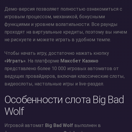
Демо-версия позволяет полностью ознакомиться с
игровым процессом, механикой, бонусными
функциями и уровнем волатильности. Все раунды
проходят на виртуальные кредиты, поэтому вы ничем
не рискуете и можете играть в удобном темпе.
Чтобы начать игру, достаточно нажать кнопку
«Играть»
. На платформе
Максбет Казино
представлено более 10 000 игровых автоматов от
ведущих провайдеров, включая классические слоты,
видеослоты, настольные игры и live-раздел.
Особенности слота Big Bad
Wolf
Игровой автомат
Big Bad Wolf
выполнен в