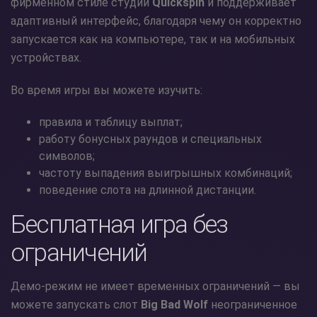
фирменном стиле студии
Quickspin
и поддерживает
адаптивный интерфейс, благодаря чему он корректно
запускается как на компьютере, так и на мобильных
устройствах.
Во время игры вы можете изучить:
правила и таблицу выплат;
работу бонусных раундов и специальных
символов;
частоту выпадения выигрышных комбинаций;
поведение слота на длинной дистанции.
Бесплатная игра без
ограничений
Демо-режим не имеет временных ограничений — вы
можете запускать слот
Big Bad Wolf
неограниченное