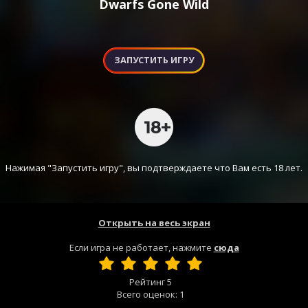
Dwarfs Gone Wild
ЗАПУСТИТЬ ИГРУ
Нажимая "Запустить игру", вы подтверждаете что Вам есть 18 лет.
Открыть на весь экран
Если игра не работает, нажмите
сюда
Рейтинг
5
Всего оценок:
1