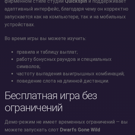
фирменном стиле студии
Quickspin
и поддерживает
адаптивный интерфейс, благодаря чему он корректно
запускается как на компьютере, так и на мобильных
устройствах.
Во время игры вы можете изучить:
правила и таблицу выплат;
работу бонусных раундов и специальных
символов;
частоту выпадения выигрышных комбинаций;
поведение слота на длинной дистанции.
Бесплатная игра без
ограничений
Демо-режим не имеет временных ограничений — вы
можете запускать слот
Dwarfs Gone Wild