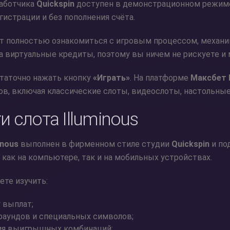
работчика
Quickspin
доступен в демонстрационном режиме.
гистрации и без пополнения счёта.
т полностью ознакомиться с игровым процессом, механи
а виртуальные кредиты, поэтому вы ничем не рискуете и 
статочно нажать кнопку
«Играть»
. На платформе
Максбет 
в, включая классические слоты, видеослоты, настольные и
 слота Illuminous
inous
выполнен в фирменном стиле студии
Quickspin
и по
 как на компьютере, так и на мобильных устройствах.
те изучить:
у выплат;
раундов и специальных символов;
ия выигрышных комбинаций;