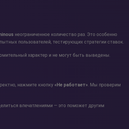
uminous
неограниченное количество раз. Это особенно
 опытных пользователей, тестирующих стратегии ставок.
омительный характер и не могут быть выведены.
рректно, нажмите кнопку
«Не работает»
. Мы проверим
делиться впечатлениями — это поможет другим