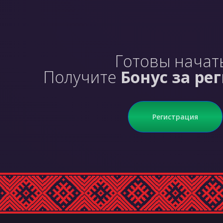
Готовы начат
Получите
Бонус за ре
Регистрация