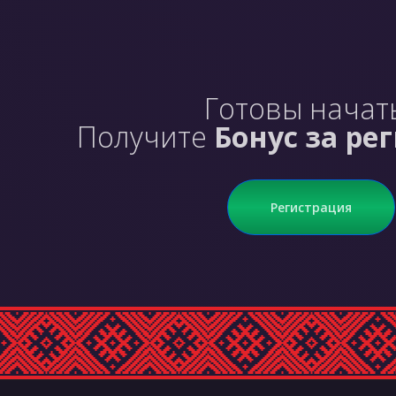
Готовы начат
Получите
Бонус за ре
Регистрация