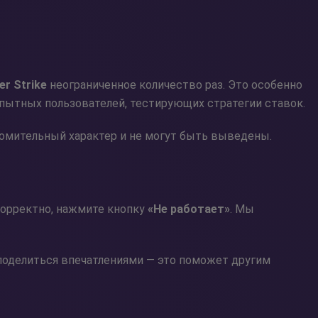
er Strike
неограниченное количество раз. Это особенно
 опытных пользователей, тестирующих стратегии ставок.
омительный характер и не могут быть выведены.
корректно, нажмите кнопку
«Не работает»
. Мы
поделиться впечатлениями — это поможет другим