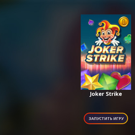
Joker Strike
ЗАПУСТИТЬ ИГРУ