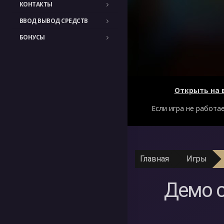
КОНТАКТЫ
ВВОД ВЫВОД СРЕДСТВ
БОНУСЫ
Открыть на 
Если игра не работа
Главная
Игры
Демо с