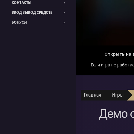
КОНТАКТЫ
ВВОД ВЫВОД СРЕДСТВ
БОНУСЫ
Открыть на 
Если игра не работа
Главная
Игры
Демо с