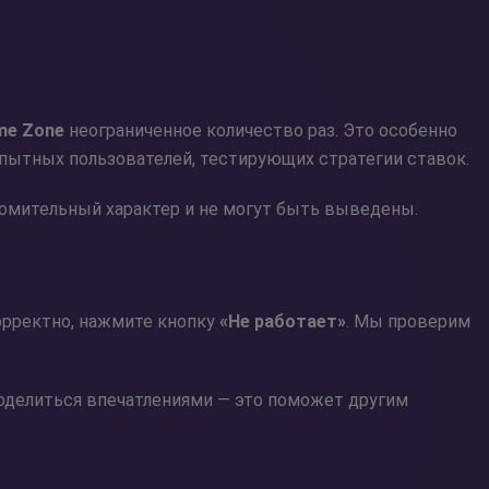
me Zone
неограниченное количество раз. Это особенно
 опытных пользователей, тестирующих стратегии ставок.
омительный характер и не могут быть выведены.
орректно, нажмите кнопку
«Не работает»
. Мы проверим
оделиться впечатлениями — это поможет другим