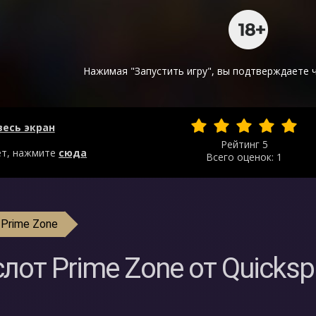
Нажимая "Запустить игру", вы подтверждаете ч
весь экран
Рейтинг
5
ет, нажмите
сюда
Всего оценок:
1
Prime Zone
лот Prime Zone от Quicksp