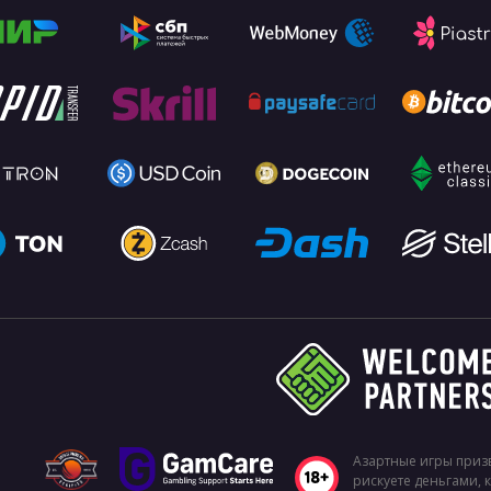
Азартные игры призв
рискуете деньгами, к