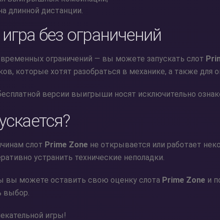
на длинной дистанции.
 игра без ограничений
временных ограничений — вы можете запускать слот
Pri
ков, которые хотят разобраться в механике, а также для
 бесплатной версии выигрыши носят исключительно ознак
ускается?
ичинам слот
Prime Zone
не открывается или работает нек
еративно устранить технические неполадки.
ы вы можете оставить свою оценку слота
Prime Zone
и п
ь выбор.
екательной игры!