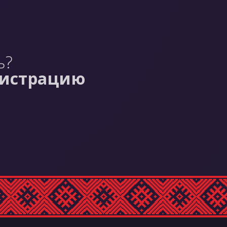
ь?
гистрацию