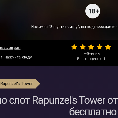
Нажимая "Запустить игру", вы подтверждаете ч
весь экран
Рейтинг
5
ет, нажмите
сюда
Всего оценок:
1
Rapunzel's Tower
о слот Rapunzel's Tower от
бесплатно