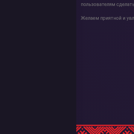
пользователям сделат
Желаем приятной и увл