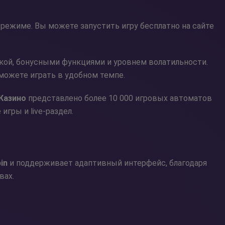
ежиме. Вы можете запустить игру бесплатно на сайте
кой, бонусными функциями и уровнем волатильности.
можете играть в удобном темпе.
Казино
представлено более 10 000 игровых автоматов
гры и live-раздел.
in
и поддерживает адаптивный интерфейс, благодаря
вах.