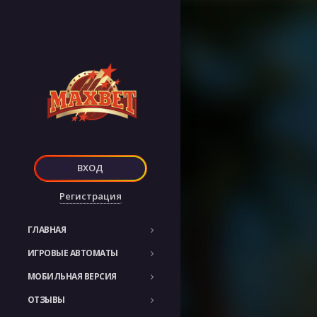
ВХОД
Регистрация
ГЛАВНАЯ
ИГРОВЫЕ АВТОМАТЫ
МОБИЛЬНАЯ ВЕРСИЯ
ОТЗЫВЫ