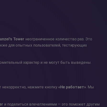
unzel's Tower
неограниченное количество раз. Это
также для опытных пользователей, тестирующих
омительный характер и не могут быть выведены.
т некорректно, нажмите кнопку
«Не работает»
. Мы
er
и поделиться впечатлениями — это поможет другим