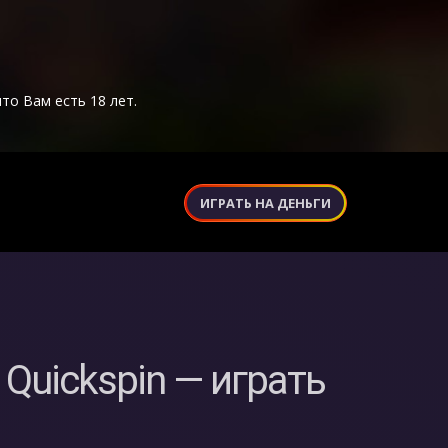
то Вам есть 18 лет.
ИГРАТЬ НА ДЕНЬГИ
 Quickspin — играть