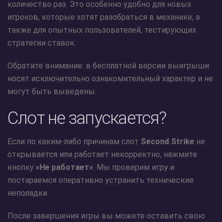
количество раз. Это особенно удобно для новых
игроков, которые хотят разобраться в механике, а
также для опытных пользователей, тестирующих
стратегии ставок.
Обратите внимание: в бесплатной версии выигрыши
носят исключительно ознакомительный характер и не
могут быть выведены.
Слот не запускается?
Если по каким-либо причинам слот
Second Strike
не
открывается или работает некорректно, нажмите
кнопку
«Не работает»
. Мы проверим игру и
постараемся оперативно устранить технические
неполадки.
После завершения игры вы можете оставить свою