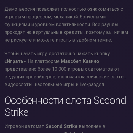
Демо-версия позволяет полностью ознакомиться с
игровым процессом, механикой, бонусными
функциями и уровнем волатильности. Все раунды
проходят на виртуальные кредиты, поэтому вы ничем
не рискуете и можете играть в удобном темпе.
Чтобы начать игру, достаточно нажать кнопку
«Играть»
. На платформе
Максбет Казино
представлено более 10 000 игровых автоматов от
ведущих провайдеров, включая классические слоты,
видеослоты, настольные игры и live-раздел.
Особенности слота Second
Strike
Игровой автомат
Second Strike
выполнен в