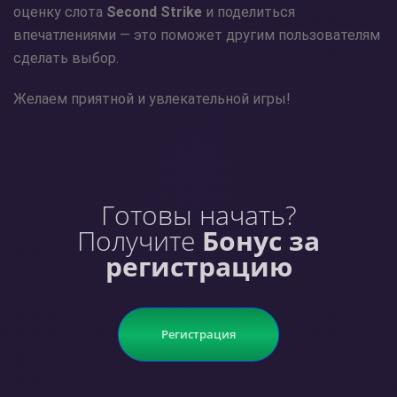
оценку слота
Second Strike
и поделиться
впечатлениями — это поможет другим пользователям
сделать выбор.
Желаем приятной и увлекательной игры!
Готовы начать?
Получите
Бонус за
регистрацию
Регистрация