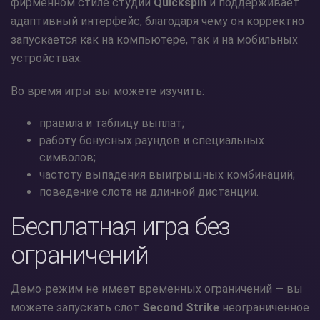
фирменном стиле студии
Quickspin
и поддерживает
адаптивный интерфейс, благодаря чему он корректно
запускается как на компьютере, так и на мобильных
устройствах.
Во время игры вы можете изучить:
правила и таблицу выплат;
работу бонусных раундов и специальных
символов;
частоту выпадения выигрышных комбинаций;
поведение слота на длинной дистанции.
Бесплатная игра без
ограничений
Демо-режим не имеет временных ограничений — вы
можете запускать слот
Second Strike
неограниченное