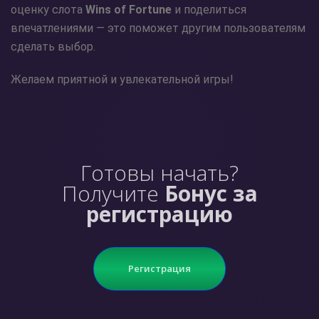
оценку слота
Wins of Fortune
и поделиться
впечатлениями — это поможет другим пользователям
сделать выбор.
Желаем приятной и увлекательной игры!
Готовы начать?
Получите
Бонус за
регистрацию
Регистрация