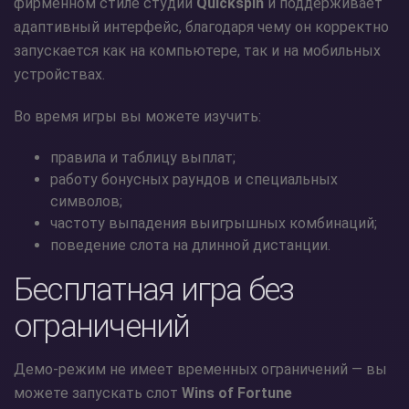
фирменном стиле студии
Quickspin
и поддерживает
адаптивный интерфейс, благодаря чему он корректно
запускается как на компьютере, так и на мобильных
устройствах.
Во время игры вы можете изучить:
правила и таблицу выплат;
работу бонусных раундов и специальных
символов;
частоту выпадения выигрышных комбинаций;
поведение слота на длинной дистанции.
Бесплатная игра без
ограничений
Демо-режим не имеет временных ограничений — вы
можете запускать слот
Wins of Fortune