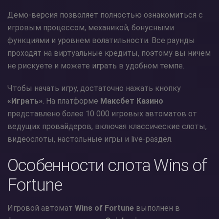
Демо-версия позволяет полностью ознакомиться с
игровым процессом, механикой, бонусными
функциями и уровнем волатильности. Все раунды
проходят на виртуальные кредиты, поэтому вы ничем
не рискуете и можете играть в удобном темпе.
Чтобы начать игру, достаточно нажать кнопку
«Играть»
. На платформе
Максбет Казино
представлено более 10 000 игровых автоматов от
ведущих провайдеров, включая классические слоты,
видеослоты, настольные игры и live-раздел.
Особенности слота Wins of
Fortune
Игровой автомат
Wins of Fortune
выполнен в