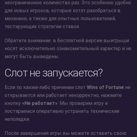
неограниченное количество раз. Это особенно удобно
для новых игроков, которые хотят разобраться в
механике, а также для опытных пользователей,
тестирующих стратегии ставок.
Обратите внимание: в бесплатной версии выигрыши
носят исключительно ознакомительный характер и не
могут быть выведены.
Слот не запускается?
Если по каким-либо причинам слот
Wins of Fortune
не
открывается или работает некорректно, нажмите
кнопку
«Не работает»
. Мы проверим игру и
постараемся оперативно устранить технические
неполадки.
После завершения игры вы можете оставить свою