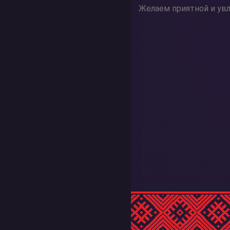
Желаем приятной и увл