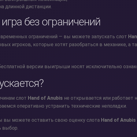
на длинной дистанции.
 игра без ограничений
временных ограничений — вы можете запускать слот
Han
овых игроков, которые хотят разобраться в механике, а 
 бесплатной версии выигрыши носят исключительно ознак
ускается?
ичинам слот
Hand of Anubis
не открывается или работает 
раемся оперативно устранить технические неполадки.
ы вы можете оставить свою оценку слота
Hand of Anubis
ь выбор.