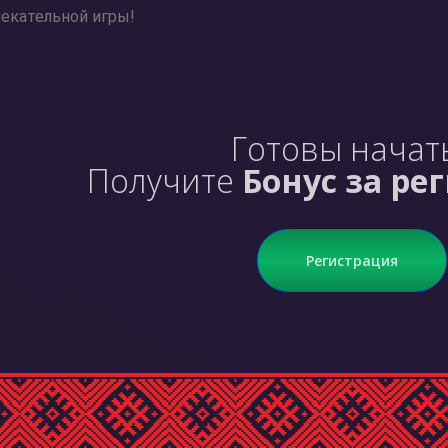
екательной игры!
Готовы начат
Получите
Бонус за ре
Регистрация