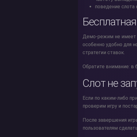
поведение слота 
Бесплатная
Демо-режим не имеет 
особенно удобно для н
стратегии ставок.
Обратите внимание: в
Слот не зап
Если по каким-либо пр
проверим игру и поста
После завершения игр
пользователям сделат