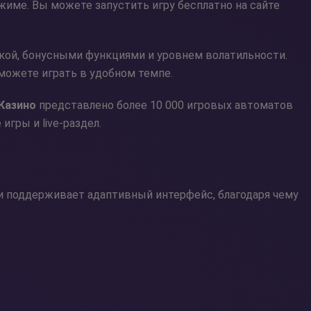
име. Вы можете запустить игру бесплатно на сайте
кой, бонусными функциями и уровнем волатильности.
можете играть в удобном темпе.
Казино
представлено более 10 000 игровых автоматов
гры и live-раздел.
и поддерживает адаптивный интерфейс, благодаря чему