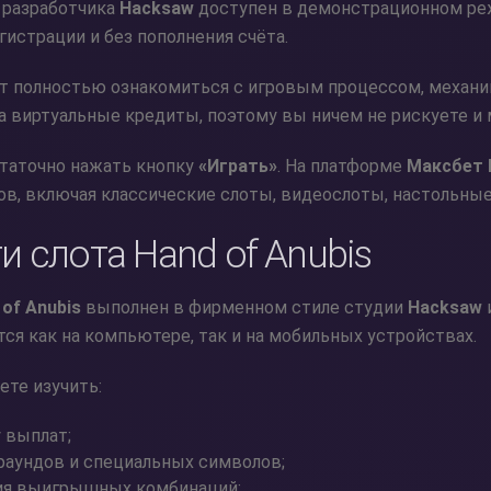
 разработчика
Hacksaw
доступен в демонстрационном реж
гистрации и без пополнения счёта.
т полностью ознакомиться с игровым процессом, механи
а виртуальные кредиты, поэтому вы ничем не рискуете и 
статочно нажать кнопку
«Играть»
. На платформе
Максбет 
в, включая классические слоты, видеослоты, настольные и
 слота Hand of Anubis
 of Anubis
выполнен в фирменном стиле студии
Hacksaw
тся как на компьютере, так и на мобильных устройствах.
те изучить:
у выплат;
раундов и специальных символов;
ия выигрышных комбинаций;