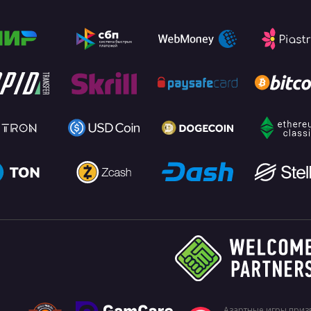
Азартные игры призв