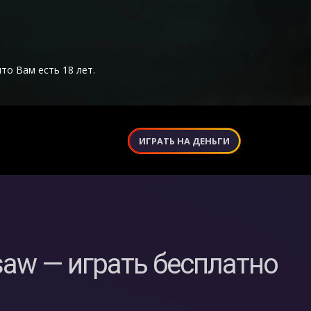
то Вам есть 18 лет.
ИГРАТЬ НА ДЕНЬГИ
saw — играть бесплатно