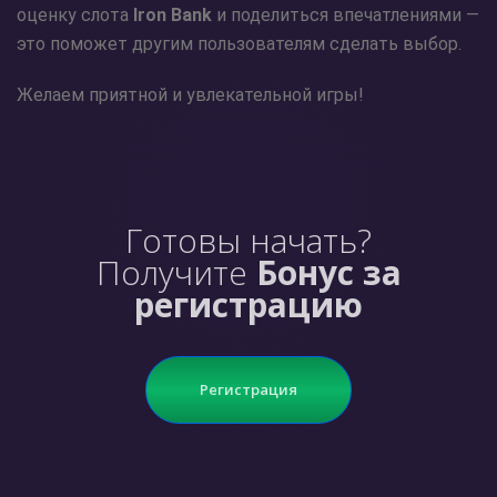
оценку слота
Iron Bank
и поделиться впечатлениями —
это поможет другим пользователям сделать выбор.
Желаем приятной и увлекательной игры!
Готовы начать?
Получите
Бонус за
регистрацию
Регистрация