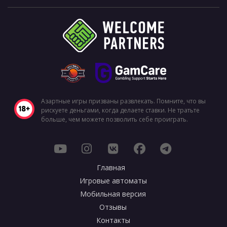
Азартные игры призваны развлекать. Помните, что вы
рискуете деньгами, когда делаете ставки. Не тратьте
больше, чем можете позволить себе проиграть.
Главная
Игровые автоматы
Мобильная версия
Отзывы
Контакты