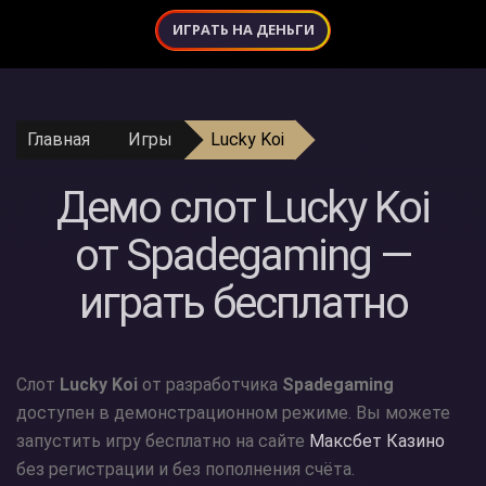
ИГРАТЬ НА ДЕНЬГИ
Главная
Игры
Lucky Koi
Демо слот Lucky Koi
от Spadegaming —
играть бесплатно
Слот
Lucky Koi
от разработчика
Spadegaming
доступен в демонстрационном режиме. Вы можете
запустить игру бесплатно на сайте
Максбет Казино
без регистрации и без пополнения счёта.