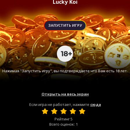
Lucky Koi
ЗАПУСТИТЬ ИГРУ
Нажимая "Запустить игру", вы подтверждаете что Вам есть 18 лет.
Открыть на весь экран
Если игра не работает, нажмите
сюда
Рейтинг
5
Всего оценок:
1